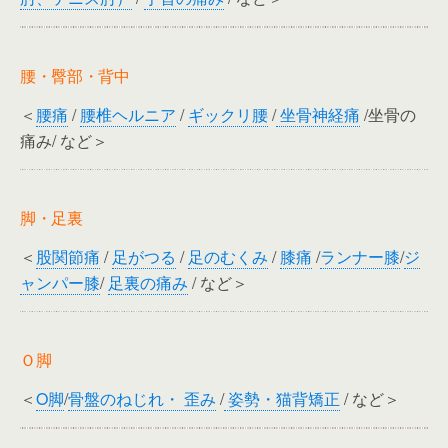
腰・臀部・背中
＜
腰痛
/
腰椎ヘルニア
/
ギックリ腰
/
坐骨神経痛
/坐骨の
痛み/ など＞
脚・足裏
＜
股関節痛
/
足がつる
/
足のむくみ
/
膝痛
/
ランナー膝
/
ジ
ャンパー膝
/
足裏の痛み
/ など＞
Ｏ脚
＜
O脚
/
骨盤のねじれ・ 歪み
/
姿勢・猫背矯正
/ など＞