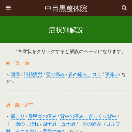
中目黒整体院
症状別解説
*各症状をクリックすると解説のページになります。
頭・首・顔
＜
頭痛
/
眼精疲労
/
顎の痛み
/
首の痛み、コリ
/
寝違い
/ な
ど＞
肩・腕・背中
＜
肩こり
/
肩甲骨の痛み
/
背中の痛み、ぎっくり背中
/
手・腕のしびれ
/
四十肩・五十肩
/
肘の痛み（ゴルフ
肘、テニス肘）
/
手首の痛み
/ など＞