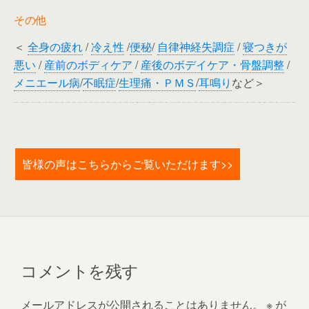
その他
＜
全身の疲れ
/
冷え性
/
便秘
/
自律神経失調症
/
寝つきが
悪い
/
産前のボディケア
/
産後のボデイケア・骨盤調整
/
メニエール病
/
不眠症
/
生理痛・ＰＭＳ
/
耳鳴り
など＞
皆様の声はこちらからご覧いただけます>>
コメントを残す
メールアドレスが公開されることはありません。
※
が