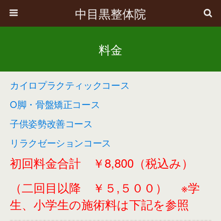
中目黒整体院
料金
カイロプラクティックコース
O脚・骨盤矯正コース
子供姿勢改善コース
リラクゼーションコース
初回料金合計 ￥8,800（税込み）
（二回目以降 ￥５,５００）
※学
生、小学生の施術料は下記を参照