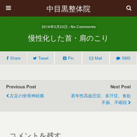
中目黒整体院
2016年3月24日 • No Comments
慢性化した首・肩のこり
Share
Tweet
Pin
Mail
SMS
Previous Post
Next Post
左足の坐骨神経痛
若年性高血圧症、多汗症、食欲
不振、不眠症
コメントを残す