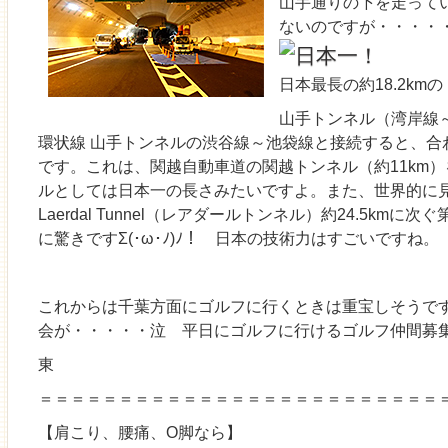
山手通りの下を走って
ないのですが・・・・
日本最長の約18.2km
山手トンネル（
湾岸線
環状線 山手トンネルの
渋谷線～
池袋線と接続すると、合わ
です。これは、関越自動車道の関越トンネル（約11km
ルとしては日本一の長さみたいですよ。また、世界的に
Laerdal Tunnel（レアダールトンネル）約24.5km
に驚きですΣ(･ω･ﾉ)ﾉ！ 日本の技術力はすごいですね。
これからは千葉方面にゴルフに行くときは重宝しそうです 
会が・・・・・泣 平日にゴルフに行けるゴルフ仲間募集
東
＝＝＝＝＝＝＝＝＝＝＝＝＝＝＝＝＝＝＝＝＝＝＝＝＝
【肩こり、腰痛、O脚なら】