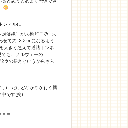
いると思うとあまり想像でき
・
のトンネルに
～
渋谷線）が大橋JCTで
中央
せて約18.2kmになるよう
）を大きく超えて道路トンネ
見ても、ノルウェーの
に次ぐ第2位の長さというからさら
;-) だけどなかなか行く機
中です(笑)
＝＝＝