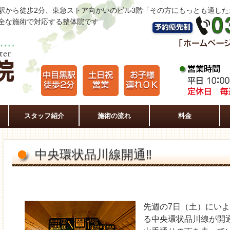
駅から徒歩2分、東急ストア向かいのビル3階「その方にもっとも適し
全な施術で対応する整体院です
スタッフ紹介
施術の流れ
料金
中央環状品川線開通‼
先週の7日（土）にい
る中央環状品川線が開