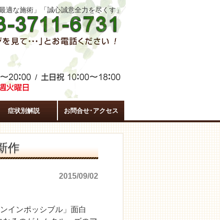
た最適な施術」「誠心誠意全力を尽くす」
症状別解説
お問合せ･アクセス
新作
2015/09/02
ンインポッシブル」面白