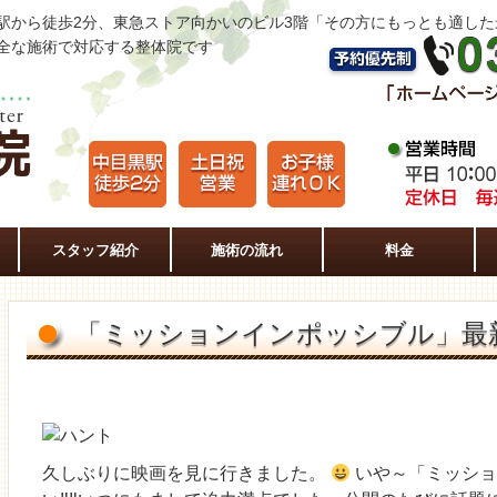
駅から徒歩2分、東急ストア向かいのビル3階「その方にもっとも適し
全な施術で対応する整体院です
スタッフ紹介
施術の流れ
料金
「ミッションインポッシブル」最
久しぶりに映画を見に行きました。
いや～「ミッショ