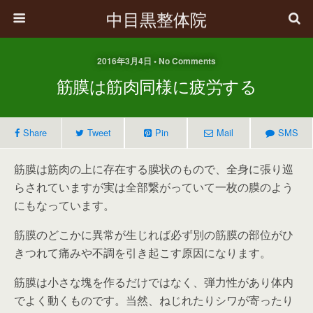
中目黒整体院
2016年3月4日 • No Comments
筋膜は筋肉同様に疲労する
Share
Tweet
Pin
Mail
SMS
筋膜は筋肉の上に存在する膜状のもので、全身に張り巡
らされていますが実は全部繋がっていて一枚の膜のよう
にもなっています。
筋膜のどこかに異常が生じれば必ず別の筋膜の部位がひ
きつれて痛みや不調を引き起こす原因になります。
筋膜は小さな塊を作るだけではなく、弾力性があり体内
でよく動くものです。当然、ねじれたりシワが寄ったり