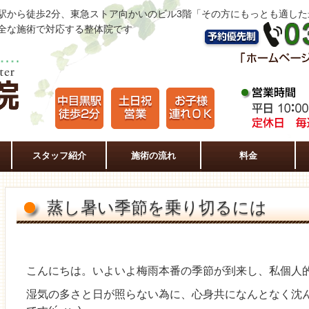
駅から徒歩2分、東急ストア向かいのビル3階「その方にもっとも適し
全な施術で対応する整体院です
スタッフ紹介
施術の流れ
料金
蒸し暑い季節を乗り切るには
こんにちは。いよいよ梅雨本番の季節が到来し、私個人的に
湿気の多さと日が照らない為に、心身共になんとなく沈