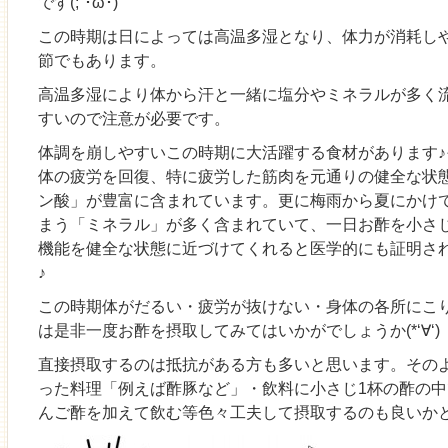
です(;´･ω･)
この時期は日によっては高温多湿となり、体力が消耗し
節でもあります。
高温多湿により体から汗と一緒に塩分やミネラルが多く
すいので注意が必要です。
体調を崩しやすいこの時期に大活躍する食材があります
体の疲労を回復、特に疲労した筋肉を元通りの健全な状
ン酸」が豊富に含まれています。更に梅雨から夏にかけ
まう「ミネラル」が多く含まれていて、一日お酢を小さ
機能を健全な状態に近づけてくれると医学的にも証明さ
♪
この時期体がだるい・疲労が抜けない・身体の各所にこ
は是非一度お酢を摂取してみてはいかがでしょうか(*‘∀‘)
直接摂取するのは抵抗がある方も多いと思います。その
った料理「例えば酢豚など」・飲料に小さじ1杯の酢の
んご酢を加えて飲む等色々工夫して摂取するのも良いか