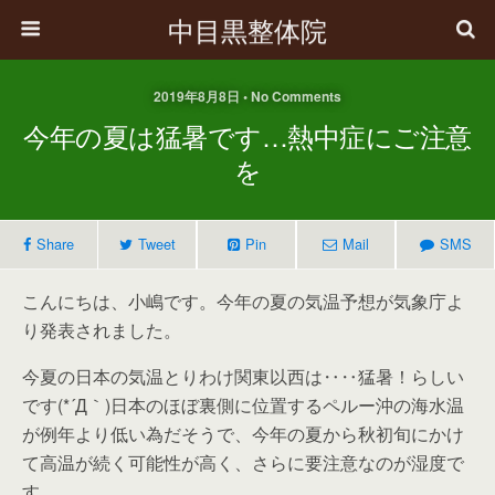
中目黒整体院
2019年8月8日 • No Comments
今年の夏は猛暑です…熱中症にご注意
を
Share
Tweet
Pin
Mail
SMS
こんにちは、小嶋です。今年の夏の気温予想が気象庁よ
り発表されました。
今夏の日本の気温とりわけ関東以西は‥‥猛暑！らしい
です(*´Д｀)日本のほぼ裏側に位置するペルー沖の海水温
が例年より低い為だそうで、今年の夏から秋初旬にかけ
て高温が続く可能性が高く、さらに要注意なのが湿度で
す。