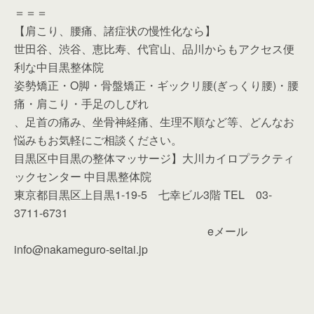
＝＝＝
【肩こり、腰痛、諸症状の慢性化なら】
世田谷、渋谷、恵比寿、代官山、品川からもアクセス便
利な中目黒整体院
姿勢矯正・O脚・骨盤矯正・ギックリ腰(ぎっくり腰)・腰
痛・肩こり・手足のしびれ
、足首の痛み、坐骨神経痛、生理不順など等、どんなお
悩みもお気軽にご相談ください。
目黒区中目黒の整体マッサージ】大川カイロプラクティ
ックセンター 中目黒整体院
東京都目黒区上目黒1-19-5 七幸ビル3階 TEL 03-
3711-6731
eメール
info@nakameguro-seitai.jp