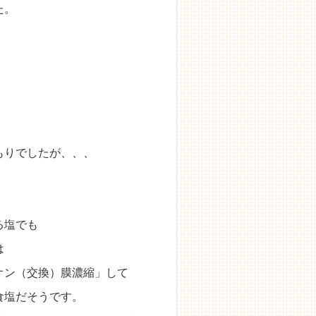
た。
もりでしたが、、、
る塩でも
は
オン（交換）膜濃縮」して
食塩だそうです。