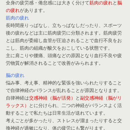
全身の疲労感・倦怠感には大きく分けて
筋肉の疲れ
と
脳
の疲れ
があります。
筋肉の疲れ
長時間座りっぱなし、立ちっぱなしだったり、スポーツ
後の疲れなどは主に筋肉疲労に分類されます。筋肉疲労
とは筋肉が委縮し血管が圧迫されることで血行不良をお
こし、筋肉の組織が酸欠をおこしている状態です。
主に肩こりや腰痛、頭痛などの原因となり血行不良や疲
労物質が解消されることで改善がみられます。
脳の疲れ
悩み事、考え事、精神的な緊張を強いられたりすること
で自律神経のバランスが乱れることが原因となります。
自律神経は
交感神経（脳が活発）
と
副交感神経（脳がリ
ラックス）
とに分けられ、二つの神経がバランスよく活
動することで私たちは日常生活が送れています。
考えごとが多かったり、ストレスが溜まったりすると交
換神経が過敏になり、体の疲労にも繋がります。