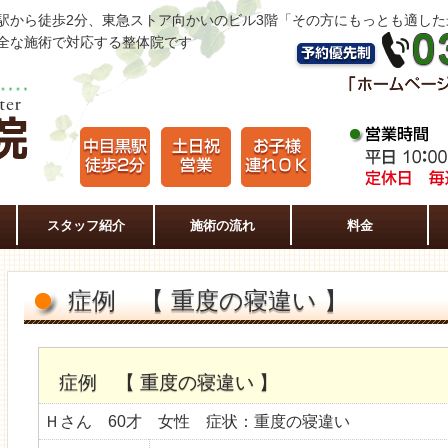
駅から徒歩2分、東急ストア向かいのビル3階「その方にもっとも適し
全な施術で対応する整体院です
スタッフ紹介
施術の流れ
料金
症例 【 重度の寝違い 】
症例 【 重度の寝違い 】
Ｈさん 60才 女性 症状：重度の寝違い