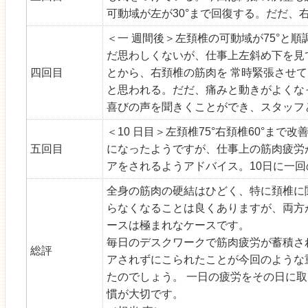
可動域が左が30°まで回復する。だだ、右
＜一 週間後＞左頚椎の可動域が75°と順
だ思わしくないが、仕事上左斜め下を見
四回目
とから、右頚椎の筋肉を 常時緊張させ
と思われる。だだ、痛みと動きがよくな
喜びの声を聞きくことができ、スタッフ
＜10 日目＞左頚椎75°右頚椎60°まで
五回目
になったようですが、仕事上の筋肉疲労
アをされるようアドバイス。10日に一
全身の筋肉の硬結はひどく、特に頚椎に
らなくなることは良くありますが、両方
ースは極まれなケースです。
毎日のデスクワークで筋肉疲労が蓄積さ
総評
アされずにこられたことが今回のような
たのでしょう。 一日の疲労をその日に
慣が大切です。