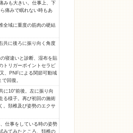
、痛みも大きい。仕事上、下
から痛みで眠れない時もあ
椎全域に重度の筋肉の硬結
右共に後ろに振り向く角度
極度の寝違いと診断、湿布を貼
のトリガーポイントセラピ
又、PNFによる関節可動域
まで回復。
共に10°前後。左に振り向
走る様子。再び初回の施術
く。頚椎及び姿勢のエクサ
れ、仕事をしている時の姿勢
試みてみたところ、頚椎の