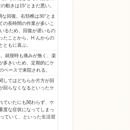
の動きは15°とまだ悪い。
調な回復。右頚椎は30°とま
ての長時間の作業が多いこ
ているため、回復が遅いもの
ったことから、H んからの
とともに喜ぶ。
改善。就寝時も痛みが無く、楽
が多きいため、定期的にケ
回のペースで来院される。
関してはどちらか片方が回
が回らなくなるといったケ
れていたにも関わらず、ケ
重度な症状になってしまっ
取っていく、といった生活習