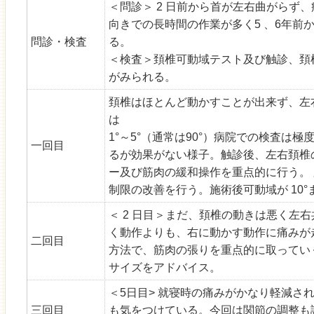
＜問診＞ 2 日前から首が左右曲がらず
向きでの長時間の作業が多く5 、6年前
問診・検査
る。
＜検査＞頚椎可動域テスト及び触診、頚
がみられる。
頚椎はほとんど動かすことが出来ず、左
は
1°～5°（通常は90°）病院での検査は
一回目
るが効果がない様子。触診後、左右頚椎
ー及び筋肉の緩和操作を重点的に行う。 
制限の改善を行う。施術後可動域が 10°
＜ 2 日目＞まだ、頚椎の動きは悪く左右
く動作よりも、右に動かす動作に痛みが
二回目
方法で、筋肉の張りを重点的に取ってい
サイズをアドバイス。
＜5日目> 就寝時の痛みがかなり軽減さ
三回目
も気をつけている。今回は関節の調整も