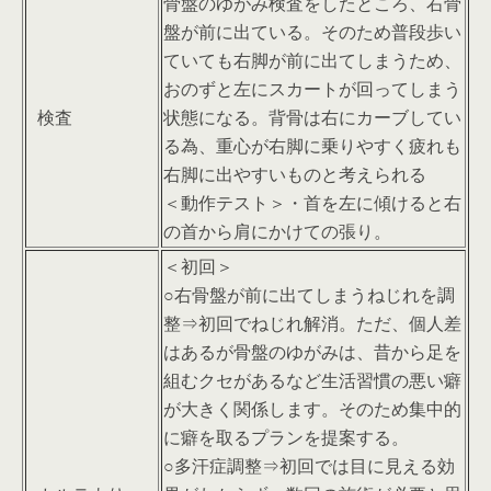
骨盤のゆがみ検査をしたところ、右骨
盤が前に出ている。そのため普段歩い
ていても右脚が前に出てしまうため、
おのずと左にスカートが回ってしまう
検査
状態になる。背骨は右にカーブしてい
る為、重心が右脚に乗りやすく疲れも
右脚に出やすいものと考えられる
＜動作テスト＞・首を左に傾けると右
の首から肩にかけての張り。
＜初回＞
○右骨盤が前に出てしまうねじれを調
整⇒初回でねじれ解消。ただ、個人差
はあるが骨盤のゆがみは、昔から足を
組むクセがあるなど生活習慣の悪い癖
が大きく関係します。そのため集中的
に癖を取るプランを提案する。
○多汗症調整⇒初回では目に見える効