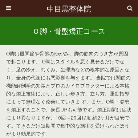
中目黒整体院
Ｏ脚・骨盤矯正コース
O脚は股関節や骨盤のゆがみ、脚の筋肉のつき方が原因
で起こります。 O脚はスタイルを悪く見せるだけでな
く、足の冷え、むくみ、生理痛などの根本的な原因とな
り、全身の代謝にも悪影響を与えます。 当院では関節の
機能解剖学の知識とプロのカイロプロクターによる本格
的な矯正技術により、正しい歩き方、立ち方、運動指導
によって無理なく改善していきま す。また、O脚・姿勢
を矯正することで、身長UPも可能です。矯正期間は症状
により異なりますが、10回～20回程度 約2ヶ月が目安で
す。できるだけ短期間で集中的な施術を受けられたほう
がより効果的です。