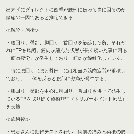
出来ずにダイレクトに衝撃が腰部に伝わる事に因るのが
腰痛の一因であると推定できる。
≪触診・施術≫
・腰回り、臀部、脚回り、首回りを触診した所、それぞ
れにTPを確認。筋肉が縮んだ状態が長く続いた事に因る
「筋肉疲労」が発生しており、筋肉が線維化している。
特に腰回り（腰と臀部）には相当の筋肉疲労が蓄積し
ており、
上体を反ると腰部に激痛が発生する。
・腰回り、臀部を中心に脚回り、首回りも併せて発生し
ているTPを取り除く施術TPT（トリガーポイント療法）
を実施。
≪施術後≫
・患者さんに動作テストを行い、術前の痛みと術後の痛