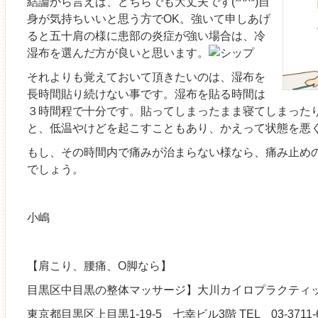
結論から言えば、どちらでも大丈夫です(*^^*)自
身が気持ちいいと思う方でOK。強いて申しあげ
ると五十肩の様に患部の炎症が強い場合は、冷
湿布を選んだ方が良いと思います。
それよりも覚えておいて頂きたいのは、湿布を
長時間貼り続けない事です。湿布を貼る時間は
３時間程で十分です。貼ってしまったまま寝てしまった
と、低温やけどを起こすこともあり、かえって状態を悪
もし、その時間内で痛みが治まらない様なら、痛み止め
でしょう。
小嶋
【肩こり、腰痛、O脚なら】
目黒区中目黒の整体マッサージ】大川カイロプラクティッ
東京都目黒区上目黒1-19-5 七幸ビル3階 TEL 03-3711-6