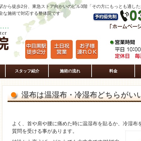
駅から徒歩2分、東急ストア向かいのビル3階「その方にもっとも適し
全な施術で対応する整体院です
スタッフ紹介
施術の流れ
料金
湿布は温湿布・冷湿布どちらがい
よく、首や肩や腰に痛めた時に温湿布を貼るか、冷湿布
質問を受ける事があります。