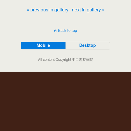
« previous in gallery
next in gallery »
Back to top
Mobile
Desktop
All content Copyright 中目黒整体院