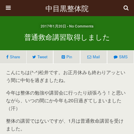
中目黒整体院
2017年1月20日 • No Comments
普通救命講習取得しました
Share
Tweet
Pin
Mail
SMS
こんにちは(^-^)松井です。お正月休みも終わりアッとい
う間に中旬を過ぎましたね。
今年は整体の勉強や講習会に行ったり頑張ろう！と思い
ながら、いつの間にか今年も20日過ぎてしまいました
（汗）
整体の講習ではないですが、1月は普通救命講習を受け
ました。