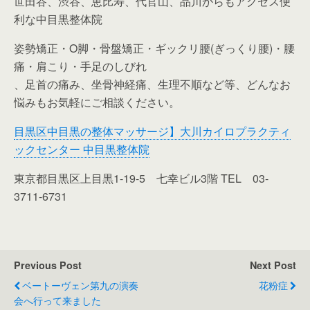
世田谷、渋谷、恵比寿、代官山、品川からもアクセス便
利な中目黒整体院
姿勢矯正・O脚・骨盤矯正・ギックリ腰(ぎっくり腰)・腰
痛・肩こり・手足のしびれ
、足首の痛み、坐骨神経痛、生理不順など等、どんなお
悩みもお気軽にご相談ください。
目黒区中目黒の整体マッサージ】大川カイロプラクティ
ックセンター 中目黒整体院
東京都目黒区上目黒1-19-5 七幸ビル3階 TEL 03-
3711-6731
Previous Post
Next Post
ベートーヴェン第九の演奏
花粉症
会へ行って来ました