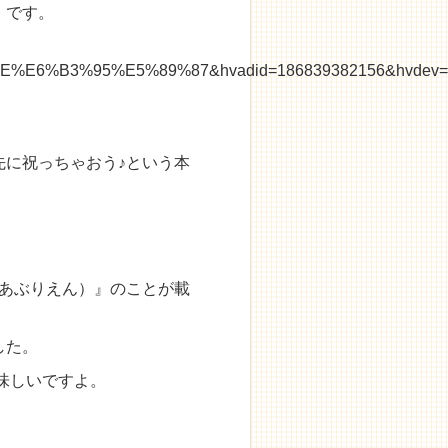
』です。
6%B3%95%E5%89%87&hvadid=186839382156&hvdev=c
先に祝っちゃおう♪という本
 あぶりえん）』のことが載
した。
味しいですよ。