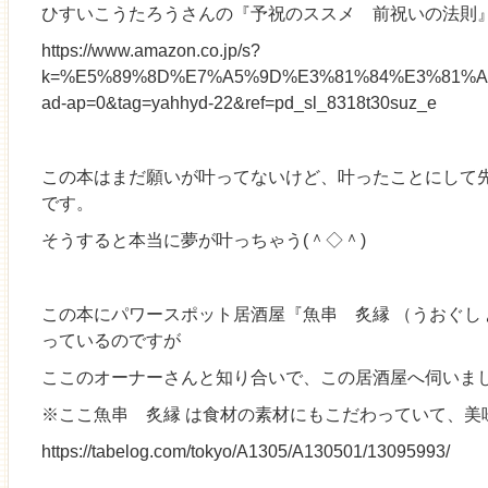
ひすいこうたろうさんの『予祝のススメ 前祝いの法則
https://www.amazon.co.jp/s?
k=%E5%89%8D%E7%A5%9D%E3%81%84%E3%81%AE%E
ad-ap=0&tag=yahhyd-22&ref=pd_sl_8318t30suz_e
この本はまだ願いが叶ってないけど、叶ったことにして
です。
そうすると本当に夢が叶っちゃう(＾◇＾)
この本にパワースポット居酒屋『
魚串 炙縁
（うおぐし
っているのですが
ここのオーナーさんと知り合いで、この居酒屋へ伺いま
※ここ
魚串 炙縁
は食材の素材にもこだわっていて、美
https://tabelog.com/tokyo/A1305/A130501/13095993/