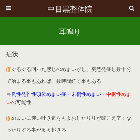
中目黒整体院
耳鳴り
症状
ぐるぐる回った感じのめまいがし、突然発症し数十分
で治まる事もあれば、数時間続く事もある
⇒
良性発作性頭位めまい症・末梢性めまい
・中枢性めま
い
の可能性
めまいに伴い吐き気をもよおしたり耳が聞こえ辛くな
ったりする事が度々起きる