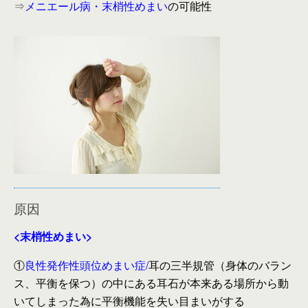
⇒
メニエール病・末梢性めまい
の可能性
原因
<末梢性めまい>
①
良性発作性頭位めまい症/
耳の三半規管（身体のバラン
ス、平衡を保つ）の中にある耳石が本来ある場所から動
いてしまった為に平衡機能を失い目まいがする