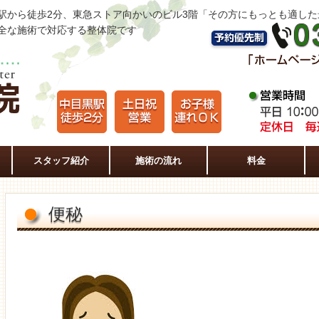
駅から徒歩2分、東急ストア向かいのビル3階「その方にもっとも適し
全な施術で対応する整体院です
スタッフ紹介
施術の流れ
料金
便秘